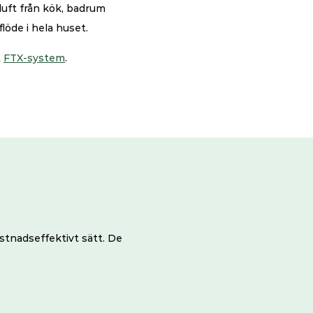
uft från kök, badrum 
löde i hela huset.
 
FTX-system
.
stnadseffektivt sätt. De 