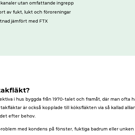
 kanaler utan omfattande ingrepp
rt av fukt, lukt och föroreningar
stnad jämfört med FTX
takfläkt?
fektiva i hus byggda från 1970-talet och framåt, där man ofta har
kfläktar är också kopplade till köksfläkten via så kallad allian
ödet efter behov.
oblem med kondens på fönster, fuktiga badrum eller unken lu