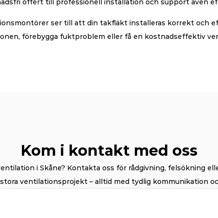
sfri offert till professionell installation och support även ef
tionsmontörer ser till att din takfläkt installeras korrekt och e
lationen, förebygga fuktproblem eller få en kostnadseffektiv ven
Kom i kontakt med oss
tilation i Skåne? Kontakta oss för rådgivning, felsökning eller
tora ventilationsprojekt – alltid med tydlig kommunikation oc