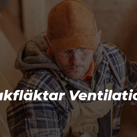
Om Företaget
Tjänster
Referenser
Kontakt
akfläktar Ventilati