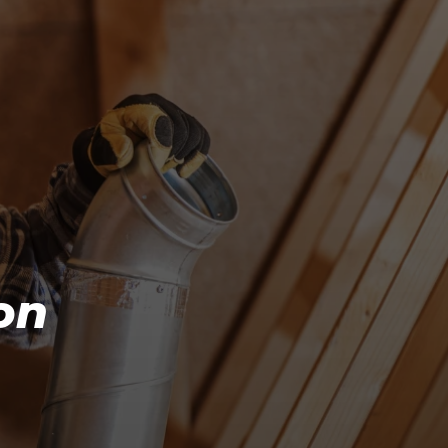
Få kostnadsfri offert
on