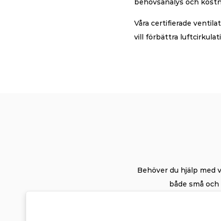
behovsanalys och kostnad
Våra certifierade ventila
vill förbättra luftcirku
Behöver du hjälp med ven
både små och s