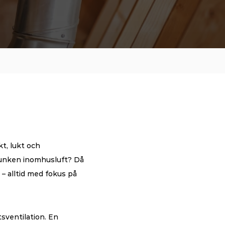
t, lukt och 
r unken inomhusluft? Då 
 – alltid med fokus på 
sventilation. En 