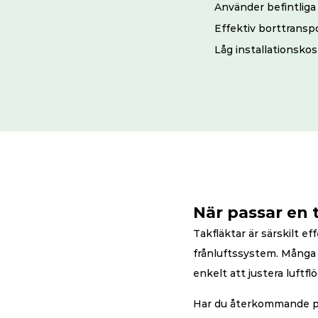
Använder befintliga
Effektiv borttranspo
Låg installationsko
När passar en 
Takfläktar är särskilt ef
frånluftssystem. Många ta
enkelt att justera luftfl
Har du återkommande pr