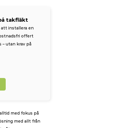
på takfläkt
att installera en 
ostnadsfri offert 
 – utan krav på 
alltid med fokus på 
sning med allt från 