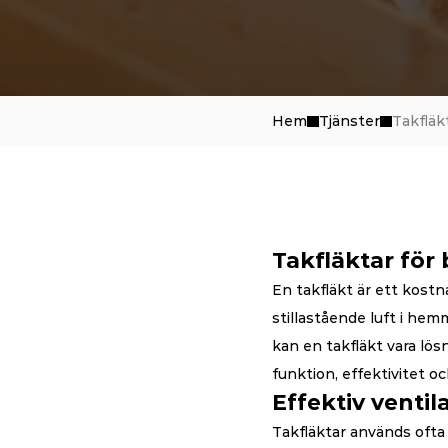
Hem
Tjänster
Takfläk
Takfläktar för 
En takfläkt är ett kostna
stillastående luft i hem
kan en takfläkt vara lösni
funktion, effektivitet oc
Effektiv ventil
Takfläktar används ofta 